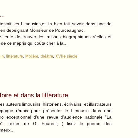
..
testait les Limousins,et l'a bien fait savoir dans une de
 en dépeignant Monsieur de Pourceaugnac.
tente de trouver les raisons biographiques réelles et
de ce mépris qui coûta cher à la…
in
,
littérature
,
Molière
,
théâtre
,
XVIIe siècle
oire et dans la littérature
es auteurs limousins, historiens, écrivains, et illustrateurs
époque réunis pour présenter le Limousin dans une
o exceptionnel d'une revue d'audience nationale "La
e". Textes de G. Fourest, ( lisez le poème des
mmeux…