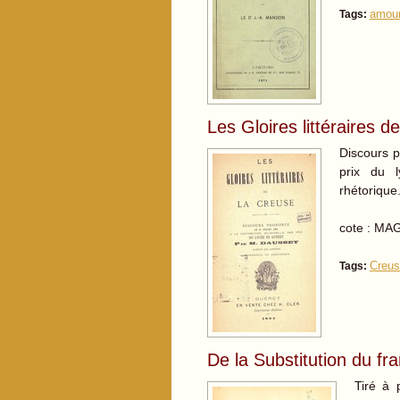
amou
Tags:
Les Gloires littéraires d
Discours p
prix du 
rhétorique
cote : MA
Creu
Tags:
De la Substitution du fr
Tiré à p