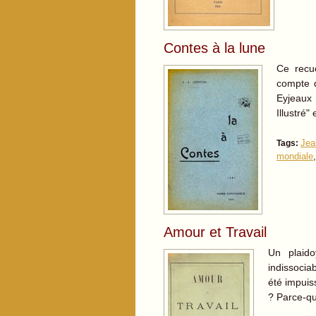
Contes à la lune
Ce recu
compte d
Eyjeaux
Illustré
Jea
Tags:
mondiale
Amour et Travail
Un plaido
indissociab
été impuis
? Parce-q