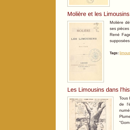
Molière et les Limousins.
Molière dé
ses pièces
René Fage 
supposées 
limous
Tags:
Les Limousins dans l'hist
Tous l
de l'
numér
Plum
"Go