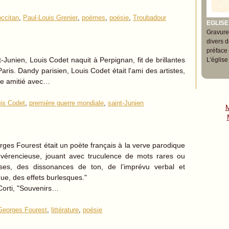
occitan
,
Paul-Louis Grenier
,
poèmes
,
poésie
,
Troubadour
EGLISE
Gravure 
divers 
préface
nt-Junien, Louis Codet naquit à Perpignan, fit de brillantes
L'églis
aris. Dandy parisien, Louis Codet était l'ami des artistes,
ande amitié avec…
is Codet
,
première guerre mondiale
,
saint-Junien
M
ges Fourest était un poète français à la verve parodique
révérencieuse, jouant avec truculence de mots rares ou
ses, des dissonances de ton, de l’imprévu verbal et
ue, des effets burlesques."
Corti, "Souvenirs…
Georges Fourest
,
littérature
,
poésie