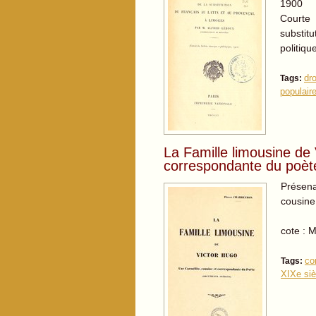
1900
Courte 
substit
politiq
dro
Tags:
populair
La Famille limousine de 
correspondante du poète
Présen
cousine 
cote : 
co
Tags:
XIXe siè