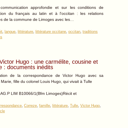
communication approfondie et sur les conditions de
ution du français au latin et à l'occitan : les relations
ues de la commune de Limoges avec les…
it
,
langue
,
littérature
,
littérature occitane
,
occitan
,
traditions
es
Victor Hugo : une carmélite, cousine et
 : documents inédits
ation de la correspondance de Victor Hugo avec sa
Marie, fille du colonel Louis Hugo, qui vivait à Tulle
MAG.P LIM B10066/1(Bfm Limoges)Récit et
rrespondance
,
Correze
,
famille
,
littérature
,
Tulle
,
Victor Hugo
,
cle