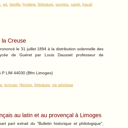
r
,
art
,
famille
,
hygiène
,
littérature
,
ouvriers
,
santé
,
travail
e la Creuse
rononcé le 31 juillet 1894 à la distribution solennelle des
lycée de Guéret par Louis Dausset professeur de
.
G.P LIM 44030 (Bfm Limoges)
se
,
écrivain
,
Histoire
,
littérature
,
vie artistique
ançais au latin et au provençal à Limoges
art part extrait du "Bulletin historique et philologique",