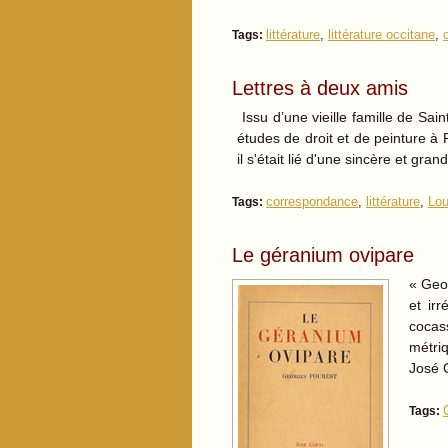
littérature
,
littérature occitane
,
Tags:
Lettres à deux amis
Issu d’une vieille famille de Sai
études de droit et de peinture à P
il s'était lié d'une sincère et gr
correspondance
,
littérature
,
Lou
Tags:
Le géranium ovipare
« Geor
et ir
cocas
métriq
José 
Tags: