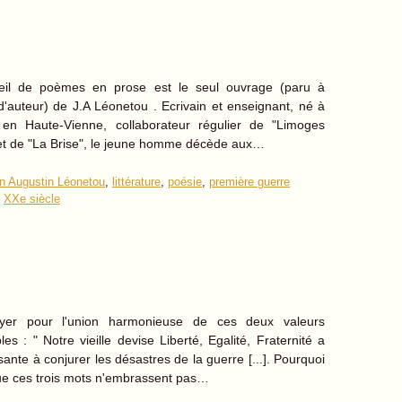
eil de poèmes en prose est le seul ouvrage (paru à
'auteur) de J.A Léonetou . Ecrivain et enseignant, né à
 en Haute-Vienne, collaborateur régulier de "Limoges
" et de "La Brise", le jeune homme décède aux…
n Augustin Léonetou
,
littérature
,
poésie
,
première guerre
,
XXe siècle
yer pour l'union harmonieuse de ces deux valeurs
les : " Notre vieille devise Liberté, Egalité, Fraternité a
sante à conjurer les désastres de la guerre [...]. Pourquoi
ue ces trois mots n'embrassent pas…