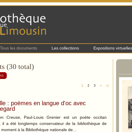
Tous les documents
Les collections
Expositions virtuelle
s (30 total)
AG
1
2
3
>
>¦
le : poèmes en langue d'oc avec
regard
n Creuse, Paul-Louis Grenier est un poète occitan
e, il a été longtemps conservateur de la bibliothèque de
n moment à la Bibliothèque nationale de…