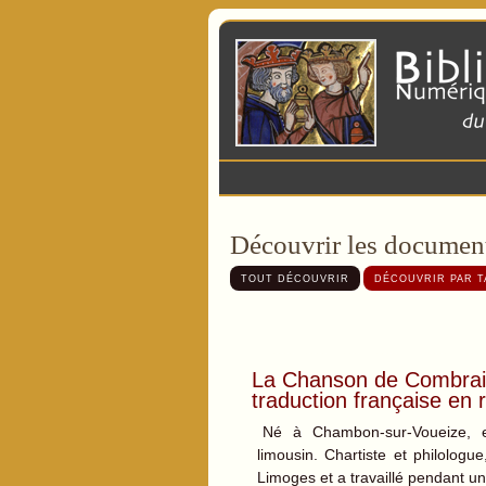
Découvrir les document
TOUT DÉCOUVRIR
DÉCOUVRIR PAR T
La Chanson de Combrail
traduction française en 
Né à Chambon-sur-Voueize, e
limousin. Chartiste et philologu
Limoges et a travaillé pendant u