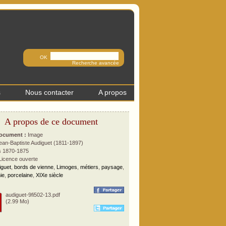
Recherche avancée
s
Nous contacter
A propos
A propos de ce document
ocument :
Image
an-Baptiste Audiguet (1811-1897)
 1870-1875
icence ouverte
iguet
,
bords de vienne
,
Limoges
,
métiers
,
paysage
,
ie
,
porcelaine
,
XIXe siècle
audiguet-9fi502-13.pdf
(2.99 Mo)