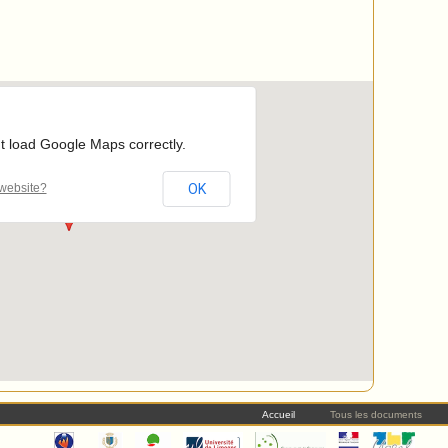
t load Google Maps correctly.
 website?
OK
Accueil
Tous les documents