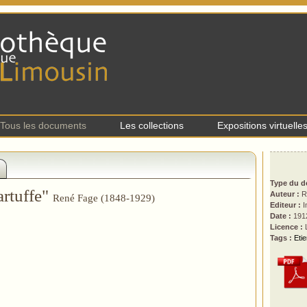
Tous les documents
Les collections
Expositions virtuelle
Type du d
artuffe"
Auteur :
R
René Fage (1848-1929)
Editeur :
I
Date :
191
Licence :
L
Tags :
Eti