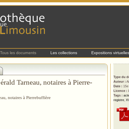
Tous les documents
Les collections
Expositions virtuelle
Type du d
érald Tarneau, notaires à Pierre-
Auteur :
Ai
Date :
15e 
Licence :
L
Tags :
act
au, notaires à Pierrebuffière
registre
,
XV