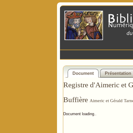
Document
Présentation
Registre d'Aimeric et G
Buffière
Aimeric et Gérald Tarne
Document loading..