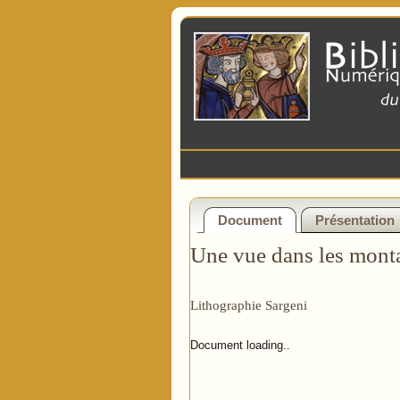
Document
Présentation
Une vue dans les mont
Lithographie Sargeni
Document loading..