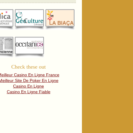
Check these out
eilleur Casino En Ligne France
Meilleur Site De Poker En Ligne
Casino En Ligne
Casino En Ligne Fiable