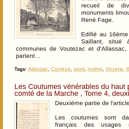
recueil de di
monuments limou
René Fage.
Edifié au 16ème 
Saillant, situé
communes de Voutezac et d'Allassac, 
parlent…
Alassac
,
Correze
,
pont
,
rivière
,
Vezere
,
X
Tags:
Les Coutumes vénérables du haut 
comté de la Marche , Tome 4, deux
Deuxième partie de l'article
Les coutumes sont dan
français des usages r