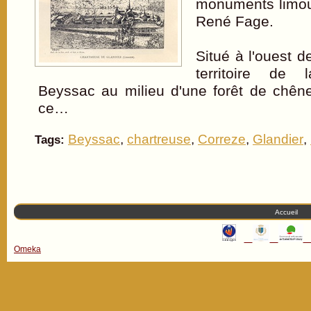
monuments limou
René Fage.
Situé à l'ouest d
territoire d
Beyssac au milieu d'une forêt de chên
ce…
Beyssac
,
chartreuse
,
Correze
,
Glandier
,
Tags:
Accueil
Omeka