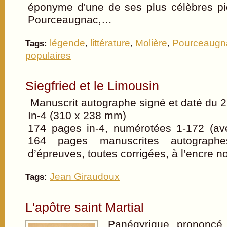
éponyme d'une de ses plus célèbres pi
Pourceaugnac,…
légende
,
littérature
,
Molière
,
Pourceaugn
Tags:
populaires
Siegfried et le Limousin
Manuscrit autographe signé et daté du 2
In-4 (310 x 238 mm)
174 pages in-4, numérotées 1-172 (ave
164 pages manuscrites autograp
d’épreuves, toutes corrigées, à l’encre 
Jean Giraudoux
Tags:
L'apôtre saint Martial
Panégyrique prononcé d