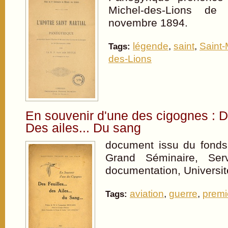
Michel-des-Lions de
novembre 1894.
légende
,
saint
,
Saint-
Tags:
des-Lions
En souvenir d'une des cigognes : De
Des ailes... Du sang
document issu du fonds 
Grand Séminaire, Se
documentation, Universi
aviation
,
guerre
,
premi
Tags: