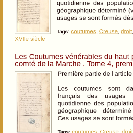
quotidienne des populati
géographique déterminé (vi
usages se sont formés dè
coutumes
,
Creuse
,
droit
Tags:
XVIIe siècle
Les Coutumes vénérables du haut 
comté de la Marche , Tome 4, premi
Première partie de l'article
Les coutumes sont dan
français des usages r
quotidienne des populat
géographique déterminé 
Ces usages se sont form
coutumes
,
Creuse
,
droit
Tags: