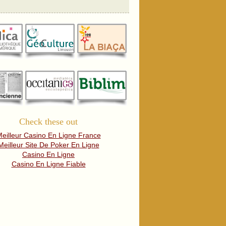
Check these out
eilleur Casino En Ligne France
Meilleur Site De Poker En Ligne
Casino En Ligne
Casino En Ligne Fiable