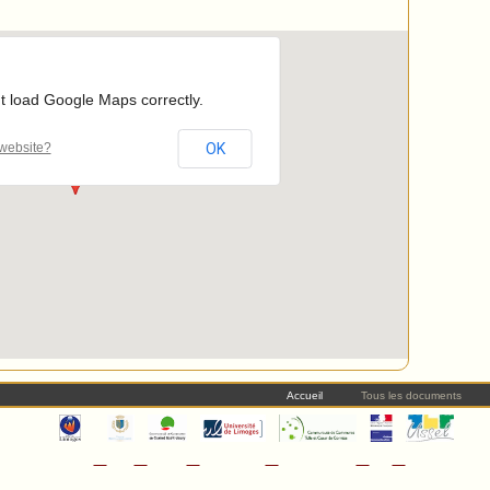
t load Google Maps correctly.
 website?
OK
Accueil
Tous les documents