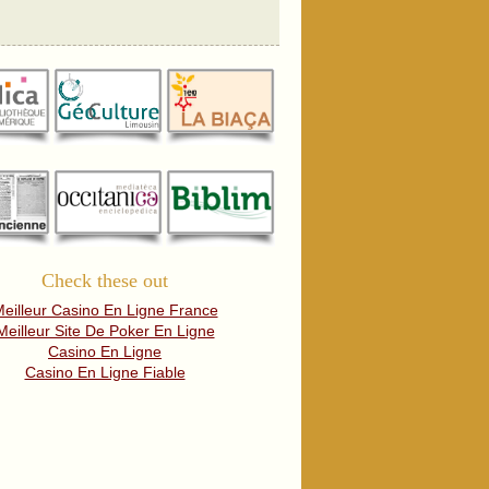
Check these out
eilleur Casino En Ligne France
Meilleur Site De Poker En Ligne
Casino En Ligne
Casino En Ligne Fiable