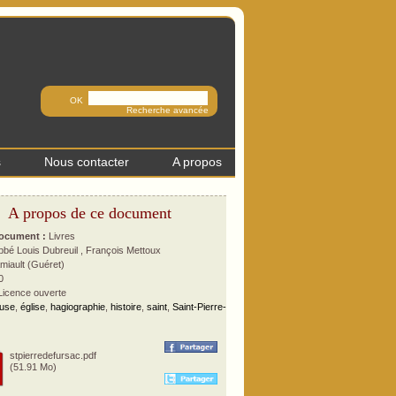
Recherche avancée
s
Nous contacter
A propos
A propos de ce document
ocument :
Livres
bé Louis Dubreuil , François Mettoux
miault (Guéret)
0
icence ouverte
use
,
église
,
hagiographie
,
histoire
,
saint
,
Saint-Pierre-
stpierredefursac.pdf
(51.91 Mo)