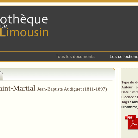
Tous les documents
Les collection
Type du d
aint-Martial
Auteur :
Je
Jean-Baptiste Audiguet (1811-1897)
Date :
Vers
Licence :
L
Tags :
Aud
urbanisme