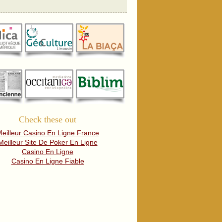
Check these out
eilleur Casino En Ligne France
Meilleur Site De Poker En Ligne
Casino En Ligne
Casino En Ligne Fiable