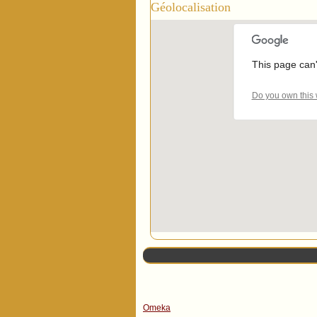
Géolocalisation
This page can'
Do you own this
Omeka