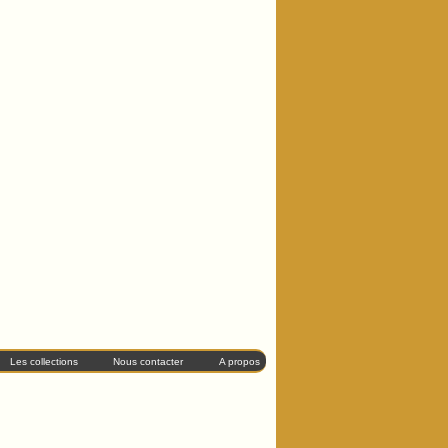
Les collections
Nous contacter
A propos