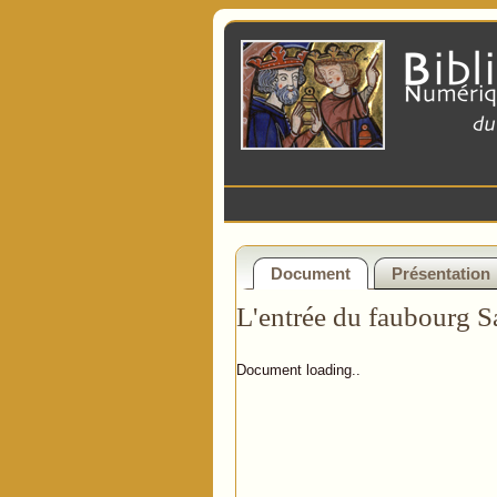
Document
Présentation
L'entrée du faubourg S
Document loading..