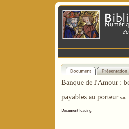
Document
Présentation
Banque de l'Amour : b
payables au porteur
s.n.
Document loading..