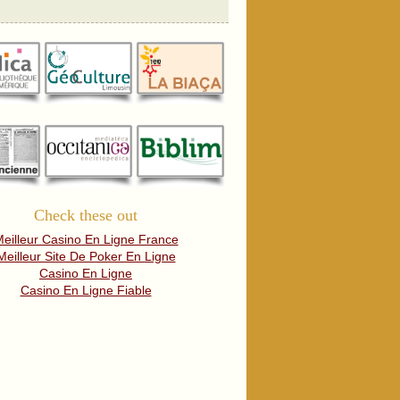
Check these out
eilleur Casino En Ligne France
Meilleur Site De Poker En Ligne
Casino En Ligne
Casino En Ligne Fiable