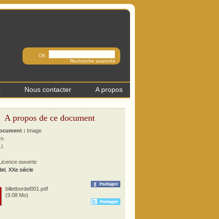
Recherche avancée
s
Nous contacter
A propos
A propos de ce document
ocument :
Image
n.
l.
icence ouverte
del
,
XXe siècle
billetbordel001.pdf
(9.08 Mo)