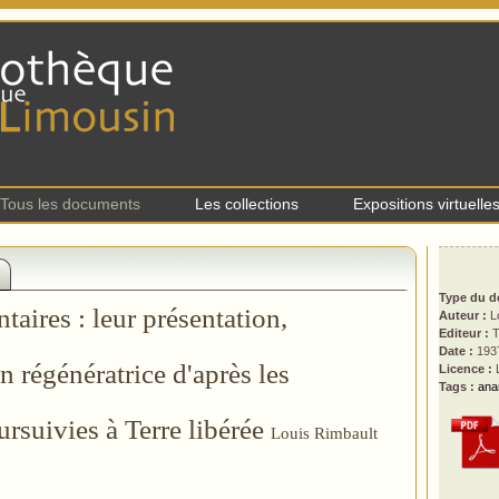
Tous les documents
Les collections
Expositions virtuelle
Type du d
taires : leur présentation,
Auteur :
Lo
Editeur :
T
Date :
193
n régénératrice d'après les
Licence :
L
Tags :
ana
rsuivies à Terre libérée
Louis Rimbault