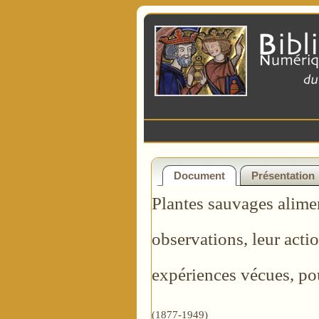
Document
Présentation
Plantes sauvages alimen
observations, leur actio
expériences vécues, pou
(1877-1949)