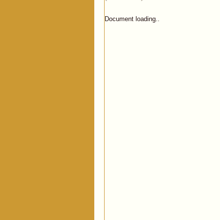
Document loading..