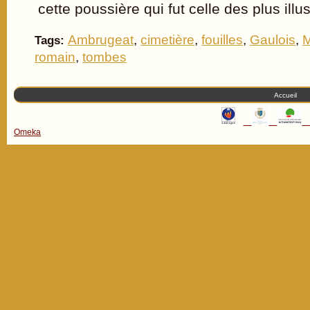
cette poussière qui fut celle des plus illu
Ambrugeat
,
cimetière
,
fouilles
,
Gaulois
,
Tags:
romain
,
tombes
Accueil
Omeka