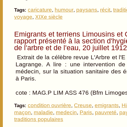
caricature
,
humour
,
paysans
,
récit
,
tradi
Tags:
voyage
,
XIXe siècle
Emigrants et terriens Limousins et 
rapport présenté à la section d'hy
de l'arbre et de l'eau, 20 juillet 1912
Extrait de la célèbre revue L'Arbre et l'
Lagrange. A lire : une intervention d
médecin, sur la situation sanitaire des 
à Paris.
cote : MAG.P LIM ASS 476 (Bfm Limoge
condition ouvrière
,
Creuse
,
emigrants
,
Hi
Tags:
maçon
,
maladie
,
medecin
,
Paris
,
pauvreté
,
pa
traditions populaires