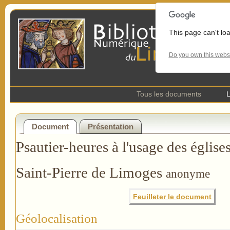
This page can't lo
Do you own this webs
Tous les documents
L
Document
Présentation
Psautier-heures à l'usage des église
Saint-Pierre de Limoges
anonyme
Feuilleter le document
Géolocalisation