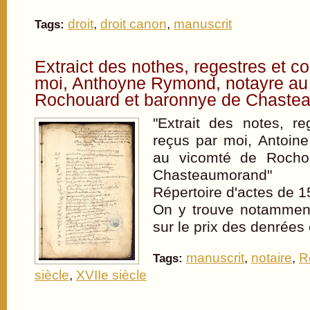
droit
,
droit canon
,
manuscrit
Tags:
Extraict des nothes, regestres et co
moi, Anthoyne Rymond, notayre au
Rochouard et baronnye de Chaste
"Extrait des notes, re
reçus par moi, Antoin
au vicomté de Rocho
Chasteaumorand"
Répertoire d'actes de 
On y trouve notamment
sur le prix des denrées
manuscrit
,
notaire
,
R
Tags:
siècle
,
XVIIe siècle