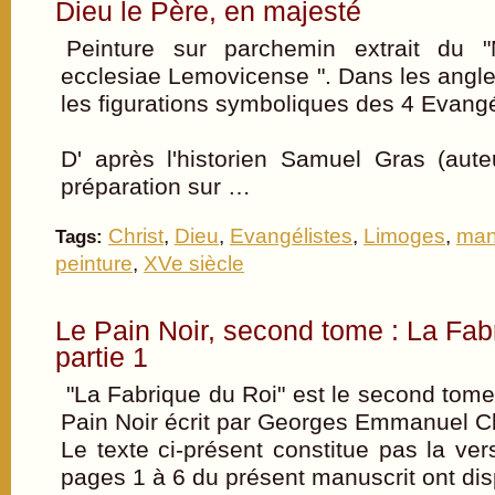
Dieu le Père, en majesté
Peinture sur parchemin extrait du 
ecclesiae Lemovicense ". Dans les angle
les figurations symboliques des 4 Evangé
D' après l'historien Samuel Gras (aut
préparation sur …
Christ
,
Dieu
,
Evangélistes
,
Limoges
,
man
Tags:
peinture
,
XVe siècle
Le Pain Noir, second tome : La Fab
partie 1
"La Fabrique du Roi" est le second tome 
Pain Noir écrit par Georges Emmanuel Cl
Le texte ci-présent constitue pas la vers
pages 1 à 6 du présent manuscrit ont dis