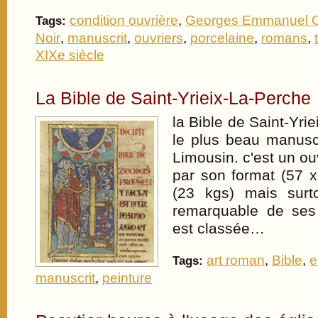
condition ouvrière
,
Georges Emmanuel C
Tags:
Noir
,
manuscrit
,
ouvriers
,
porcelaine
,
romans
,
XIXe siècle
La Bible de Saint-Yrieix-La-Perche
la Bible de Saint-Yri
le plus beau manusc
Limousin. c'est un o
par son format (57 
(23 kgs) mais surto
remarquable de ses 
est classée…
art roman
,
Bible
,
e
Tags:
manuscrit
,
peinture