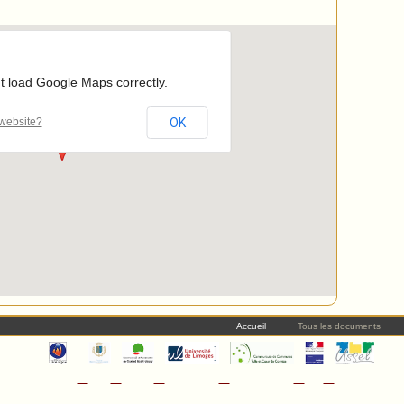
t load Google Maps correctly.
 website?
OK
Accueil
Tous les documents