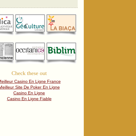
Check these out
eilleur Casino En Ligne France
Meilleur Site De Poker En Ligne
Casino En Ligne
Casino En Ligne Fiable