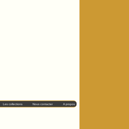
Les collections
Nous contacter
A propos